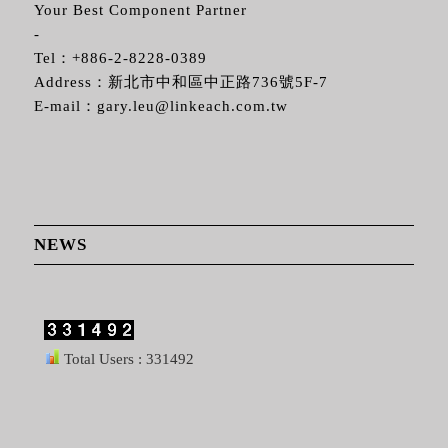
Your Best Component Partner
-
Tel：
+886-2-8228-0389
Address：新北市中和區中正路736號5F-7
E-mail：
gary.leu@linkeach.com.tw
NEWS
Total Users : 331492