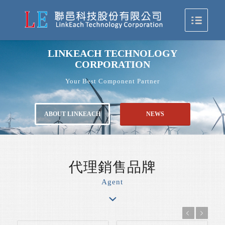
LINKEACH TECHNOLOGY
CORPORATION
Your Best Component Partner
ABOUT LINKEACH
NEWS
代理銷售品牌
Agent
Previous
Next