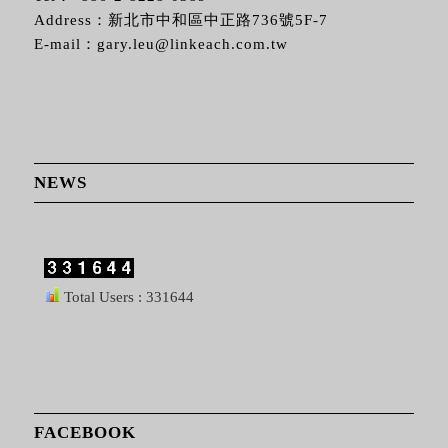
Address：新北市中和區中正路736號5F-7
E-mail：
gary.leu@linkeach.com.tw
NEWS
Total Users : 331644
FACEBOOK