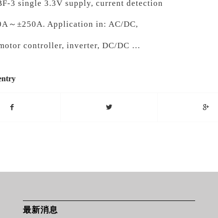
-3 single 3.3V supply, current detection
0A～±250A. Application in: AC/DC,
otor controller, inverter, DC/DC …
entry
最新消息