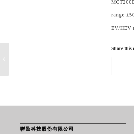
MCT200BF
range ±5
EV/HEV m
Share this 
泰藝電子(Taitien)發表汽
車電子(EV/ADAS)解決
方案
(TCXO/VCXO/Crys...
聯邑科技股份有限公司