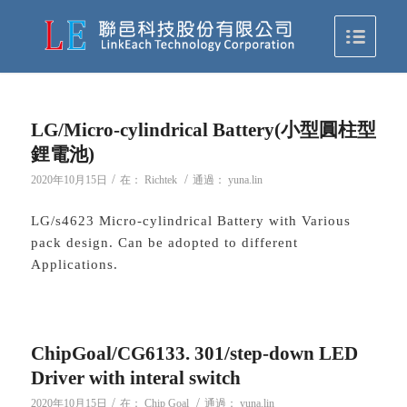
LG/Micro-cylindrical Battery(小型圓柱型
鋰電池)
/
/
2020年10月15日
在：
Richtek
通過：
yuna.lin
LG/s4623 Micro-cylindrical Battery with Various
pack design. Can be adopted to different
Applications.
ChipGoal/CG6133. 301/step-down LED
Driver with interal switch
/
/
2020年10月15日
在：
Chip Goal
通過：
yuna.lin