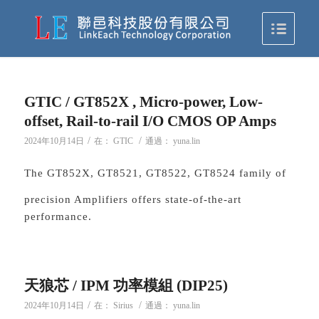
GTIC / GT852X , Micro-power, Low-
offset, Rail-to-rail I/O CMOS OP Amps
/
/
2024年10月14日
在：
GTIC
通過：
yuna.lin
The GT852X, GT8521, GT8522, GT8524 family of
precision Amplifiers offers state-of-the-art
performance.
天狼芯 / IPM 功率模組 (DIP25)
/
/
2024年10月14日
在：
Sirius
通過：
yuna.lin