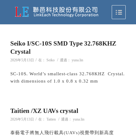
Seiko I/SC-10S SMD Type 32.768KHZ
Crystal
/
/
2026年5月13日
在：
Seiko
通過：
yuna.lin
SC-10S. World’s smallest-class 32.768KHZ Crystal.
with dimensions of 1.0 x 0.8 x 0.32 mm
Taitien /XZ UAVs crystal
/
/
2026年5月13日
在：
Taitien
通過：
yuna.lin
泰藝電子將無人飛行載具(UAVs)視覺帶到新高度