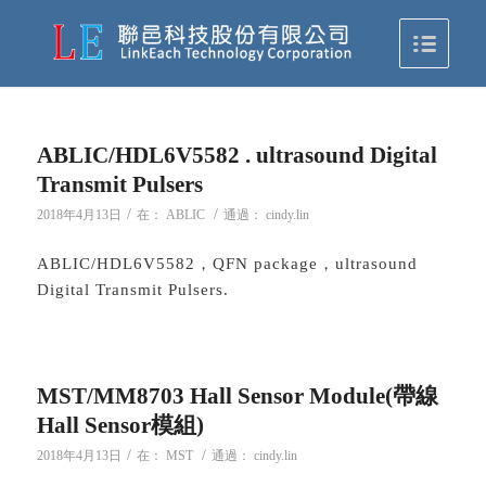
ABLIC/HDL6V5582 . ultrasound Digital
Transmit Pulsers
/
/
2018年4月13日
在：
ABLIC
通過：
cindy.lin
ABLIC/HDL6V5582，QFN package，ultrasound
Digital Transmit Pulsers.
MST/MM8703 Hall Sensor Module(帶線
Hall Sensor模組)
/
/
2018年4月13日
在：
MST
通過：
cindy.lin