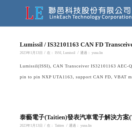
Lumissil / IS32101163 CAN FD Transceiv
/
/
2023年1月13日
在：
ISSI
,
Lumissil
通過：
yuna.lin
Lumissil(ISSI), CAN Transceiver IS32101163 AE
pin to pin NXP UTA1163, support CAN FD, VBAT m
泰藝電子(Taitien)發表汽車電子解決方案(TCX
/
/
2023年1月13日
在：
Taitien
通過：
yuna.lin