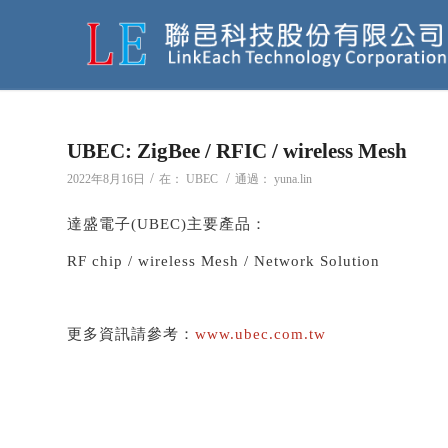
UBEC: ZigBee / RFIC / wireless Mesh
/
/
2022年8月16日
在：
UBEC
通過：
yuna.lin
達盛電子(UBEC)主要產品：
RF chip / wireless Mesh / Network Solution
更多資訊請參考：
www.ubec.com.tw